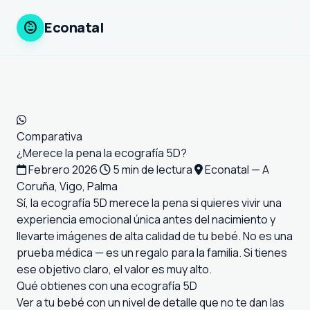
child_care
Econatal
Comparativa
¿Merece la pena la ecografía 5D?
Febrero 2026
5 min de lectura
Econatal — A
Coruña, Vigo, Palma
Sí, la ecografía 5D merece la pena si quieres vivir una
experiencia emocional única antes del nacimiento y
llevarte imágenes de alta calidad de tu bebé. No es una
prueba médica — es un regalo para la familia. Si tienes
ese objetivo claro, el valor es muy alto.
Qué obtienes con una ecografía 5D
Ver a tu bebé con un nivel de detalle que no te dan las